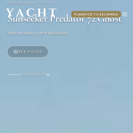
MOTOR YACHT · 72FT
Yacht Warriors
Sunseeker Predator 72 Ghost
PLANIFICÁ TU ESCAPADA
Abri
Yate privado con tripulación
VER FOTOS
DESCUBRIR