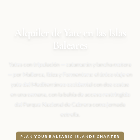
Alquiler de Yate en las Islas
Baleares
Yates con tripulación — catamarán y lancha motora
— por Mallorca, Ibiza y Formentera: el único viaje en
yate del Mediterráneo occidental con dos costas
en una semana, con la bahía de acceso restringido
del Parque Nacional de Cabrera como jornada
estrella.
PLAN YOUR BALEARIC ISLANDS CHARTER