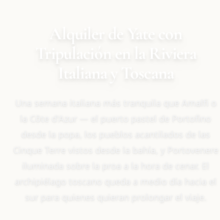
Alquiler de Yate con
Tripulación en la Riviera
Italiana y Toscana
Una semana italiana más tranquila que Amalfi o
la Côte d'Azur — el puerto pastel de Portofino
desde la popa, los pueblos acantilados de las
Cinque Terre vistos desde la bahía, y Portovenere
iluminada sobre la proa a la hora de cenar. El
archipiélago toscano queda a medio día hacia el
sur para quienes quieran prolongar el viaje.