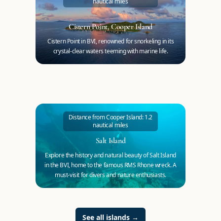
nautical miles
Cistern Point, Cooper Island
Cistern Point in BVI, renowned for snorkeling in its
crystal-clear waters teeming with marine life.
Distance from Cooper Island: 1.2
nautical miles
Salt Island
Explore the history and natural beauty of Salt Island
in the BVI, home to the famous RMS Rhone wreck. A
must-visit for divers and nature enthusiasts.
See all islands
→