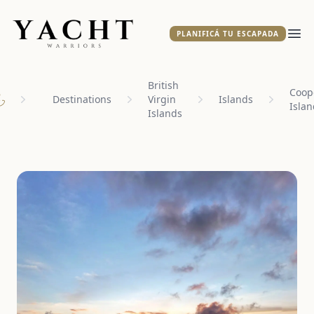
Yacht Warriors
PLANIFICÁ TU ESCAPADA
Abr
British
Coop
Destinations
Virgin
Islands
Islan
ome
Islands