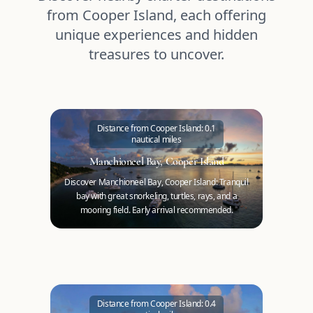
from Cooper Island, each offering
unique experiences and hidden
treasures to uncover.
Distance from Cooper Island: 0.1
nautical miles
Manchioneel Bay, Cooper Island
Discover Manchioneel Bay, Cooper Island: Tranquil
bay with great snorkeling, turtles, rays, and a
mooring field. Early arrival recommended.
Distance from Cooper Island: 0.4