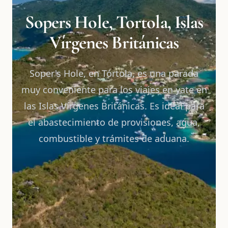
Sopers Hole, Tortola, Islas
Vírgenes Británicas
Soper's Hole, en Tórtola, es una parada
muy conveniente para los viajes en yate en
las Islas Vírgenes Británicas. Es ideal para
el abastecimiento de provisiones, agua,
combustible y trámites de aduana.