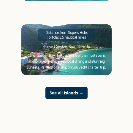
Distance from Sopers Hole,
Tortola: 3.5 nautical miles
Cane Garden Bay, Tortola
Cane Garden Bay, Tortola is one of the most scenic
anchorages in BVI. Enjoy local dining and stunning
sunsets. Perfect for a stop on you yacht charter trip.
See all islands
→