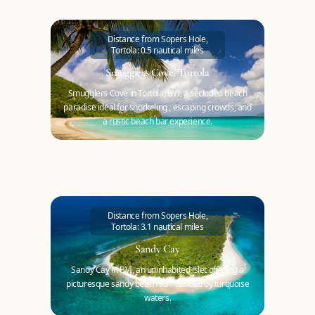
Distance from Sopers Hole,
Tortola: 0.5 nautical miles
Smugglers Cove, Tortola
Smugglers Cove in Tortola, BVI, a secluded beach
paradise ideal for snorkeling , escaping crowds, and
a rustic beach bar experience.
Distance from Sopers Hole,
Tortola: 3.1 nautical miles
Sandy Cay
Sandy Cay in BVI, an uninhabited islet offering a
picturesque sandy beach surrounded by turquoise
waters.