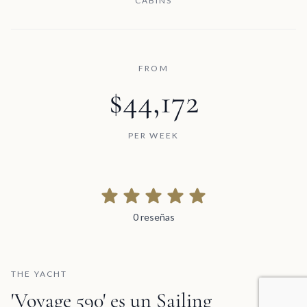
CABINS
FROM
$44,172
PER WEEK
0 reseñas
0 reseñas
THE YACHT
'Voyage 590' es un Sailing