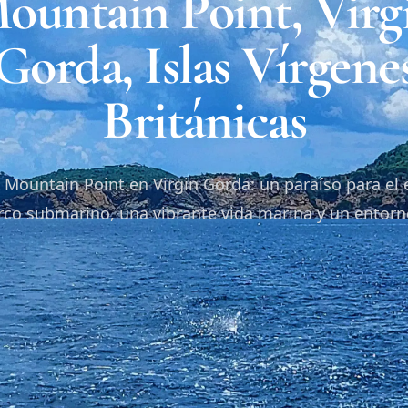
ountain Point, Virg
Gorda, Islas Vírgene
Británicas
Mountain Point en Virgin Gorda: un paraíso para el
rco submarino, una vibrante vida marina y un entorn