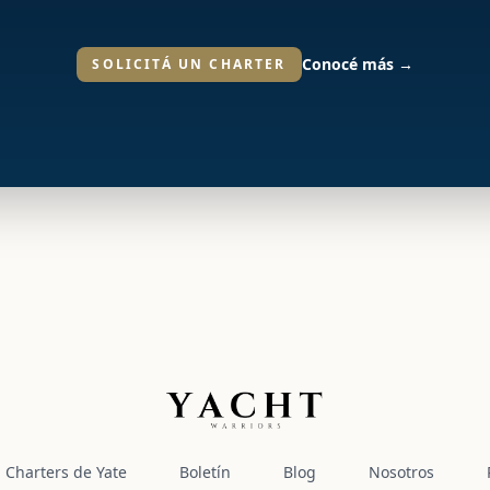
Conocé más
→
SOLICITÁ UN CHARTER
Yacht Warriors
Charters de Yate
Boletín
Blog
Nosotros