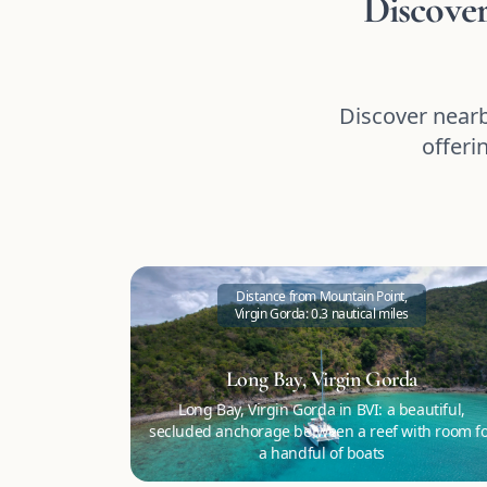
Discover
Discover nearb
offeri
Distance from Mountain Point,
Virgin Gorda: 0.3 nautical miles
Long Bay, Virgin Gorda
Long Bay, Virgin Gorda in BVI: a beautiful,
secluded anchorage between a reef with room f
a handful of boats