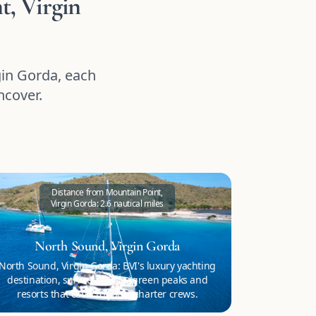
t, Virgin
gin Gorda, each
ncover.
Distance from Mountain Point,
Virgin Gorda: 2.6 nautical miles
North Sound, Virgin Gorda
North Sound, Virgin Gorda: BVI's luxury yachting
destination, surrounded by green peaks and
resorts that cater to yacht charter crews.