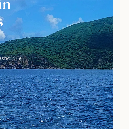
in
s
 esnórquel
o sereno.