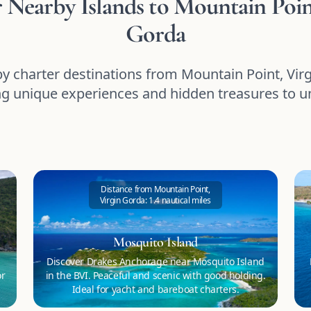
 Nearby Islands to Mountain Poin
Gorda
y charter destinations from Mountain Point, Vir
ng unique experiences and hidden treasures to u
Distance from Mountain Point,
Virgin Gorda: 1.4 nautical miles
Mosquito Island
Discover Drakes Anchorage near Mosquito Island
or
in the BVI. Peaceful and scenic with good holding.
Ideal for yacht and bareboat charters.