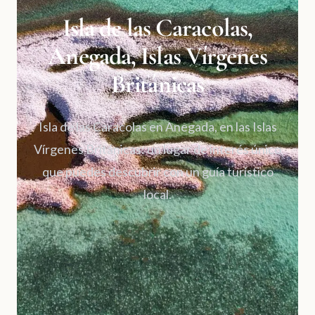
Isla de las Caracolas,
Anegada, Islas Vírgenes
Británicas
Isla de las Caracolas en Anegada, en las Islas
Vírgenes Británicas: un lugar de interés único
que puedes descubrir con un guía turístico
local.