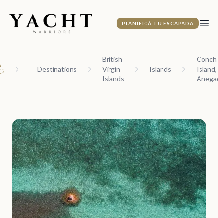
Yacht Warriors
PLANIFICÁ TU ESCAPADA
Abri
British
Conch
Destinations
Virgin
Islands
Island,
ome
Islands
Anega