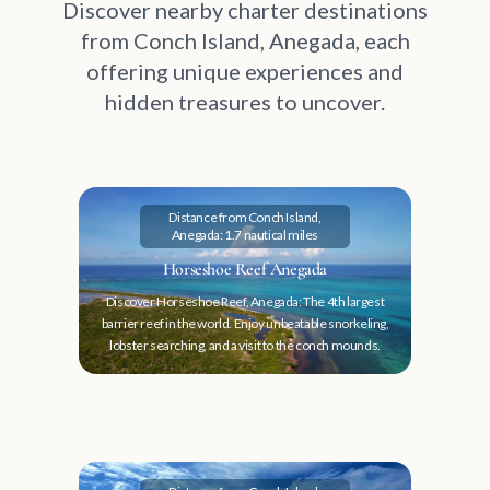
Discover nearby charter destinations
from Conch Island, Anegada, each
offering unique experiences and
hidden treasures to uncover.
Distance from Conch Island,
Anegada: 1.7 nautical miles
Horseshoe Reef Anegada
Discover Horseshoe Reef, Anegada: The 4th largest
barrier reef in the world. Enjoy unbeatable snorkeling,
lobster searching, and a visit to the conch mounds.