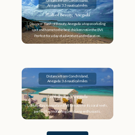
Distance from Conch Island,
Anegada: 3.5 nautical miles
Flash of Beauty, Anegada
Discover Flash of Beauty, Anegada: a top snorkeling
spot and home to the best chicken roti in the BVI.
Perfect for a day of adventure and relaxation.
Distance from Conch Island,
Anegada: 3.6 nautical miles
Loblolly Bay, Anegada
Loblolly Bay, Anegada in BVI: famous for its coral reefs,
perfect for snorkeling and diving enthusiasts.