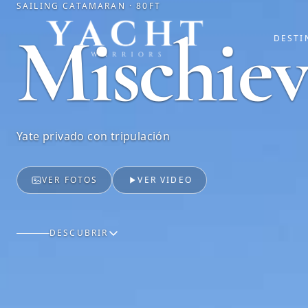
SAILING CATAMARAN · 80FT
Yacht Warriors
Mischie
DESTI
Yate privado con tripulación
VER FOTOS
VER VIDEO
DESCUBRIR